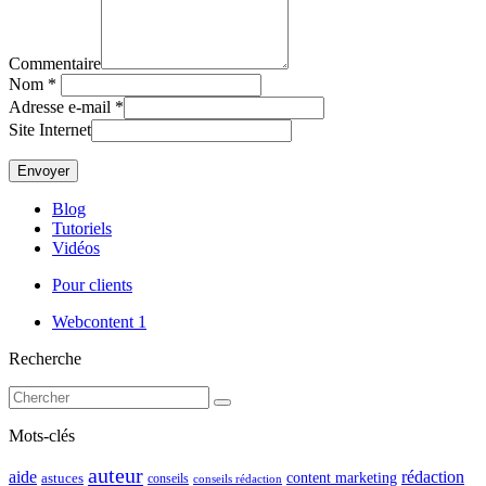
Commentaire
Nom
*
Adresse e-mail
*
Site Internet
Blog
Tutoriels
Vidéos
Pour clients
Webcontent
1
Recherche
Mots-clés
auteur
rédaction
aide
content marketing
astuces
conseils
conseils rédaction