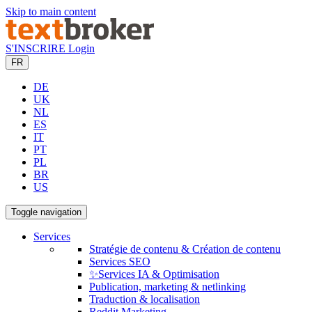
Skip to main content
S'INSCRIRE
Login
FR
DE
UK
NL
ES
IT
PT
PL
BR
US
Toggle navigation
Services
Stratégie de contenu & Création de contenu
Services SEO
✨Services IA & Optimisation
Publication, marketing & netlinking
Traduction & localisation
Reddit Marketing