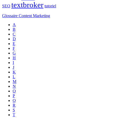
textbroker
SEO
tutoriel
Glossaire Content Marketing
A
B
C
D
E
F
G
H
I
J
K
L
M
N
O
P
Q
R
S
T