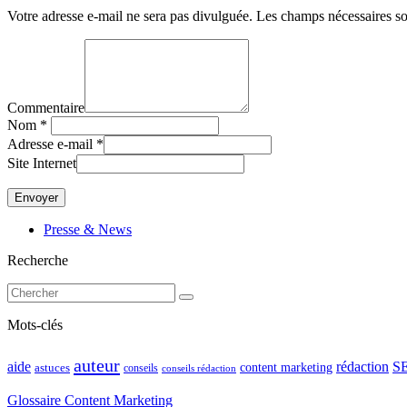
Votre adresse e-mail ne sera pas divulguée. Les champs nécessaires so
Commentaire
Nom
*
Adresse e-mail
*
Site Internet
Presse & News
Recherche
Mots-clés
auteur
rédaction
S
aide
content marketing
astuces
conseils
conseils rédaction
Glossaire Content Marketing