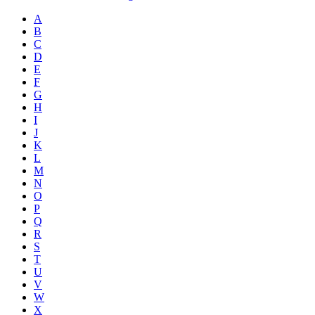
A
B
C
D
E
F
G
H
I
J
K
L
M
N
O
P
Q
R
S
T
U
V
W
X