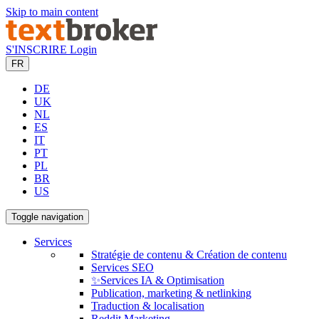
Skip to main content
S'INSCRIRE
Login
FR
DE
UK
NL
ES
IT
PT
PL
BR
US
Toggle navigation
Services
Stratégie de contenu & Création de contenu
Services SEO
✨Services IA & Optimisation
Publication, marketing & netlinking
Traduction & localisation
Reddit Marketing