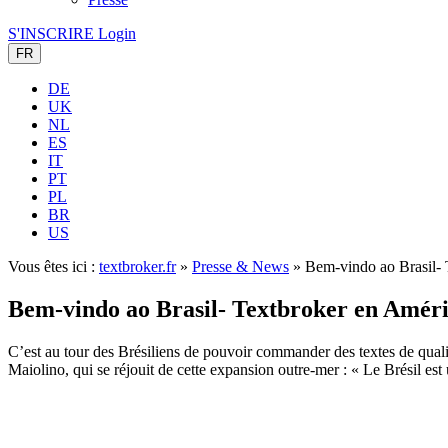
S'INSCRIRE
Login
FR
DE
UK
NL
ES
IT
PT
PL
BR
US
Vous êtes ici :
textbroker.fr
»
Presse & News
»
Bem-vindo ao Brasil- 
Bem-vindo ao Brasil- Textbroker en Améri
C’est au tour des Brésiliens de pouvoir commander des textes de qualit
Maiolino, qui se réjouit de cette expansion outre-mer : « Le Brésil es