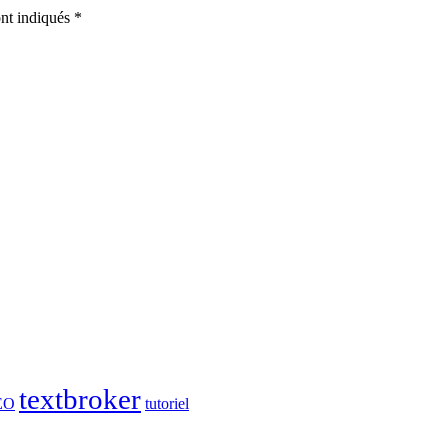
nt indiqués *
textbroker
EO
tutoriel