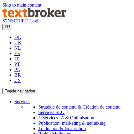
Skip to main content
S'INSCRIRE
Login
FR
DE
UK
NL
ES
IT
PT
PL
BR
US
Toggle navigation
Services
Stratégie de contenu & Création de contenu
Services SEO
✨Services IA & Optimisation
Publication, marketing & netlinking
Traduction & localisation
Reddit Marketing