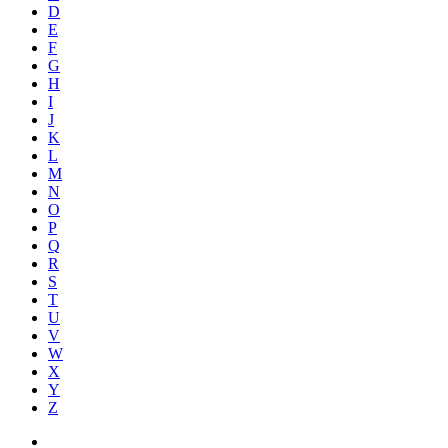
D
E
F
G
H
I
J
K
L
M
N
O
P
Q
R
S
T
U
V
W
X
Y
Z