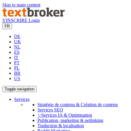
Skip to main content
S'INSCRIRE
Login
FR
DE
UK
NL
ES
IT
PT
PL
BR
US
Toggle navigation
Services
Stratégie de contenu & Création de contenu
Services SEO
✨Services IA & Optimisation
Publication, marketing & netlinking
Traduction & localisation
Reddit Marketing