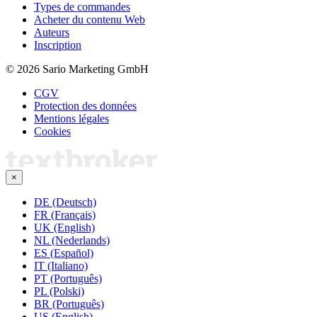
Types de commandes
Acheter du contenu Web
Auteurs
Inscription
© 2026 Sario Marketing GmbH
CGV
Protection des données
Mentions légales
Cookies
×
DE (Deutsch)
FR (Français)
UK (English)
NL (Nederlands)
ES (Español)
IT (Italiano)
PT (Português)
PL (Polski)
BR (Português)
US (English)