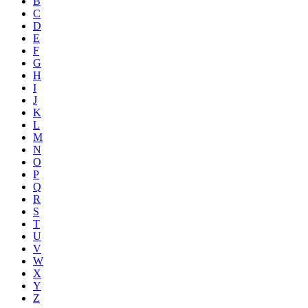
B
C
D
E
F
G
H
I
J
K
L
M
N
O
P
Q
R
S
T
U
V
W
X
Y
Z