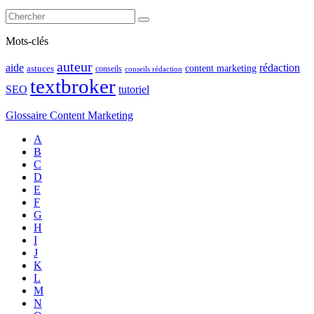
Mots-clés
auteur
rédaction
aide
content marketing
astuces
conseils
conseils rédaction
textbroker
SEO
tutoriel
Glossaire Content Marketing
A
B
C
D
E
F
G
H
I
J
K
L
M
N