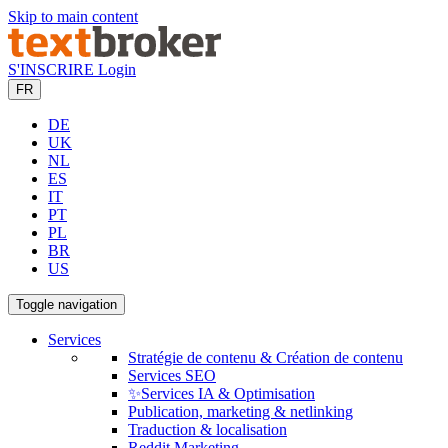
Skip to main content
S'INSCRIRE
Login
FR
DE
UK
NL
ES
IT
PT
PL
BR
US
Toggle navigation
Services
Stratégie de contenu & Création de contenu
Services SEO
✨Services IA & Optimisation
Publication, marketing & netlinking
Traduction & localisation
Reddit Marketing