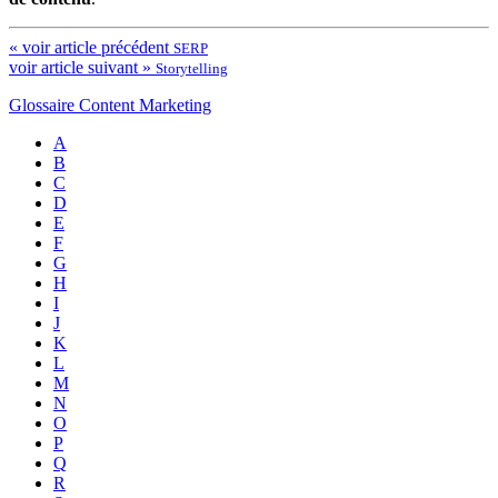
« voir article précédent
SERP
voir article suivant »
Storytelling
Glossaire Content Marketing
A
B
C
D
E
F
G
H
I
J
K
L
M
N
O
P
Q
R