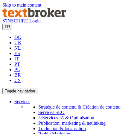
Skip to main content
S'INSCRIRE
Login
FR
DE
UK
NL
ES
IT
PT
PL
BR
US
Toggle navigation
Services
Stratégie de contenu & Création de contenu
Services SEO
✨Services IA & Optimisation
Publication, marketing & netlinking
Traduction & localisation
Reddit Marketing