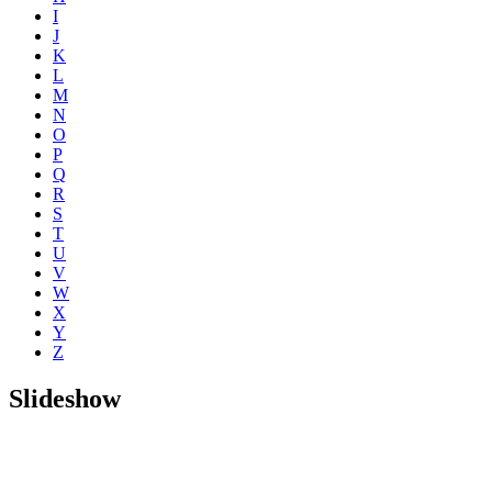
I
J
K
L
M
N
O
P
Q
R
S
T
U
V
W
X
Y
Z
Slideshow