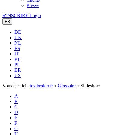
Presse
S'INSCRIRE
Login
FR
DE
UK
NL
ES
IT
PT
PL
BR
US
Vous êtes ici :
textbroker.fr
»
Glossaire
»
Slideshow
A
B
C
D
E
F
G
H