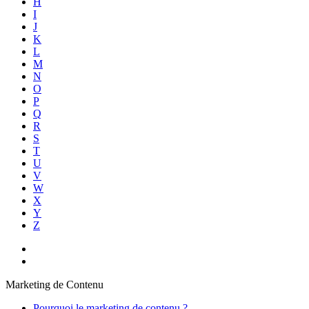
H
I
J
K
L
M
N
O
P
Q
R
S
T
U
V
W
X
Y
Z
Marketing de Contenu
Pourquoi le marketing de contenu ?