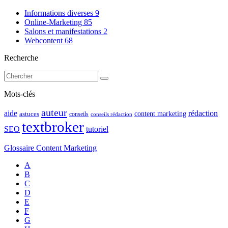
Informations diverses
9
Online-Marketing
85
Salons et manifestations
2
Webcontent
68
Recherche
Mots-clés
auteur
rédaction
aide
content marketing
astuces
conseils
conseils rédaction
textbroker
SEO
tutoriel
Glossaire Content Marketing
A
B
C
D
E
F
G