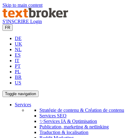
Skip to main content
S'INSCRIRE
Login
FR
DE
UK
NL
ES
IT
PT
PL
BR
US
Toggle navigation
Services
Stratégie de contenu & Création de contenu
Services SEO
✨Services IA & Optimisation
Publication, marketing & netlinking
Traduction & localisation
Reddit Marketing