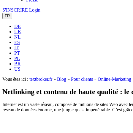
S'INSCRIRE
Login
FR
DE
UK
NL
ES
IT
PT
PL
BR
US
Vous êtes ici :
textbroker.fr
»
Blog
»
Pour clients
»
Online-Marketing
Netlinking et contenu de haute qualité : le
Internet est un vaste réseau, composé de millions de sites Web avec l
réseau de données énorme, une jungle quasi impénétrable. C’est grâce 