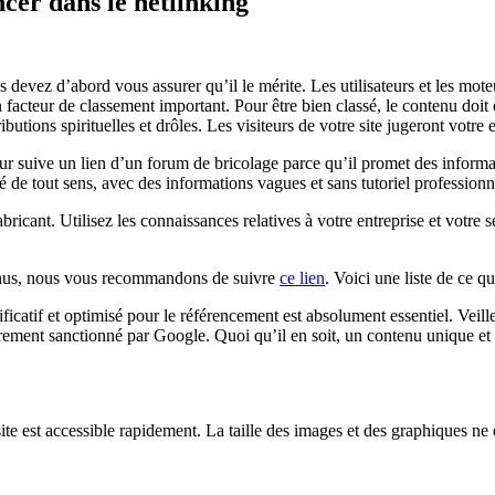
cer dans le netlinking
s devez d’abord vous assurer qu’il le mérite. Les utilisateurs et les mot
acteur de classement important. Pour être bien classé, le contenu doit o
butions spirituelles et drôles. Les visiteurs de votre site jugeront votre
 suive un lien d’un forum de bricolage parce qu’il promet des informatio
 de tout sens, avec des informations vagues et sans tutoriel professionnel
bricant. Utilisez les connaissances relatives à votre entreprise et votr
enus, nous vous recommandons de suivre
ce lien
. Voici une liste de ce qu
ficatif et optimisé pour le référencement est absolument essentiel. Veil
urement sanctionné par Google. Quoi qu’il en soit, un contenu unique et
ite est accessible rapidement. La taille des images et des graphiques ne