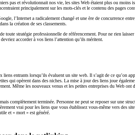
iers pas et révolutionnait nos vie, les sites Web étaient plus ou moins 
ncentraient principalement sur les mots-clés et le contenu des pages cons
ogle, l’Internet a radicalement changé et une ère de concurrence entre l
 dans la création de ses classements.
de toute stratégie professionnelle de référencement. Pour ne rien laisse
 devriez accorder à vos liens l’attention qu’ils méritent.
iens entrants lorsqu’ils évaluent un site web. Il s’agit de ce qu’on app
tes qui opèrent dans des niches. La mise à jour des liens joue également 
assement. Même les nouveaux venus et les petites entreprises du Web ont 
 jamais complètement terminée. Personne ne peut se reposer sur une struc
lièrement vrai pour les liens que vous établissez vous-même vers des site
tile et « mort » est généré.