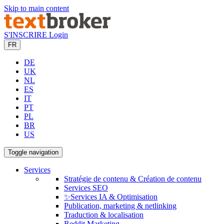
Skip to main content
S'INSCRIRE
Login
FR
DE
UK
NL
ES
IT
PT
PL
BR
US
Toggle navigation
Services
Stratégie de contenu & Création de contenu
Services SEO
✨Services IA & Optimisation
Publication, marketing & netlinking
Traduction & localisation
Reddit Marketing