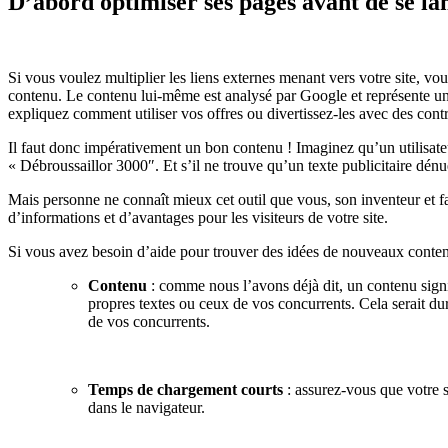
D’abord optimiser ses pages avant de se lan
Si vous voulez multiplier les liens externes menant vers votre site, vou
contenu. Le contenu lui-même est analysé par Google et représente un f
expliquez comment utiliser vos offres ou divertissez-les avec des contri
Il faut donc impérativement un bon contenu ! Imaginez qu’un utilisateur
« Débroussaillor 3000″. Et s’il ne trouve qu’un texte publicitaire dénué
Mais personne ne connaît mieux cet outil que vous, son inventeur et fa
d’informations et d’avantages pour les visiteurs de votre site.
Si vous avez besoin d’aide pour trouver des idées de nouveaux cont
Contenu
: comme nous l’avons déjà dit, un contenu signi
propres textes ou ceux de vos concurrents. Cela serait d
de vos concurrents.
Temps de chargement courts
: assurez-vous que votre s
dans le navigateur.