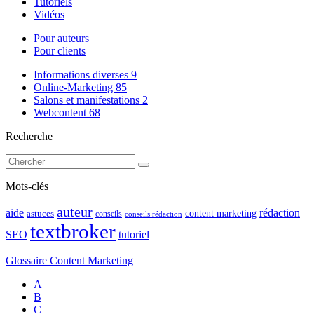
Tutoriels
Vidéos
Pour auteurs
Pour clients
Informations diverses
9
Online-Marketing
85
Salons et manifestations
2
Webcontent
68
Recherche
Mots-clés
auteur
rédaction
aide
content marketing
astuces
conseils
conseils rédaction
textbroker
SEO
tutoriel
Glossaire Content Marketing
A
B
C