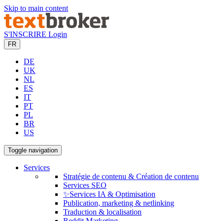
Skip to main content
S'INSCRIRE
Login
FR
DE
UK
NL
ES
IT
PT
PL
BR
US
Toggle navigation
Services
Stratégie de contenu & Création de contenu
Services SEO
✨Services IA & Optimisation
Publication, marketing & netlinking
Traduction & localisation
Reddit Marketing