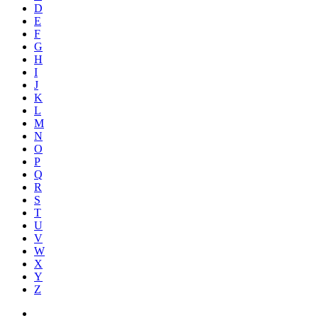
D
E
F
G
H
I
J
K
L
M
N
O
P
Q
R
S
T
U
V
W
X
Y
Z