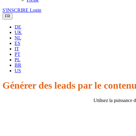
S'INSCRIRE
Login
FR
DE
UK
NL
ES
IT
PT
PL
BR
US
Générer des leads par le contenu
Utilisez la puissance 