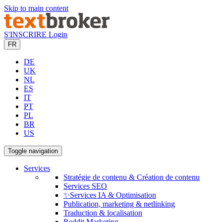
Skip to main content
S'INSCRIRE
Login
FR
DE
UK
NL
ES
IT
PT
PL
BR
US
Toggle navigation
Services
Stratégie de contenu & Création de contenu
Services SEO
✨Services IA & Optimisation
Publication, marketing & netlinking
Traduction & localisation
Reddit Marketing